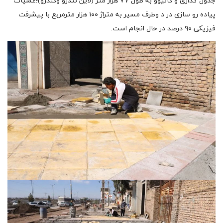
جدول گذاری و کانیوو به طول ۷۷ هزار متر (لاین تندرو وکندرو)؛عملیات
پیاده رو سازی در د وطرف مسیر به متراژ ۱۰۰ هزار مترمربع با پیشرفت
فیزیکی ۹۰ درصد در حال انجام است.