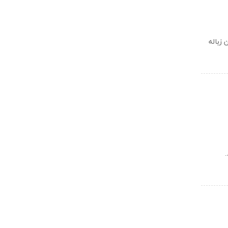
اری رفسنجان گفت: در شش‌ماهه اول امسال ۳۴‌هزار و ۶۰۰ تن زباله